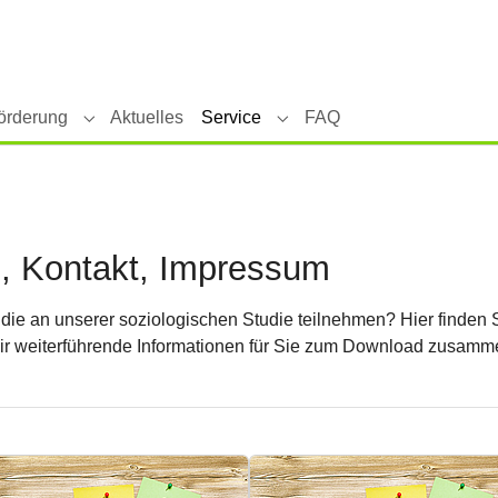
(current)
örderung
Aktuelles
Service
FAQ
tiKKA"
Submenu for "Forschung & Förderung"
Submenu for "Service"
, Kontakt, Impressum
ie an unserer soziologischen Studie teilnehmen? Hier finden S
ir weiterführende Informationen für Sie zum Download zusamm