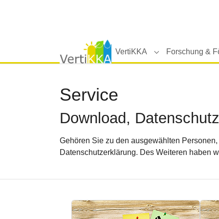
Skip to main navigation
Zum Hauptinhalt springen
Skip to page footer
VertiKKA
Forschung & F
Submenu for "Ver
Service
Download, Datenschutz
Gehören Sie zu den ausgewählten Personen, d
Datenschutzerklärung. Des Weiteren haben w