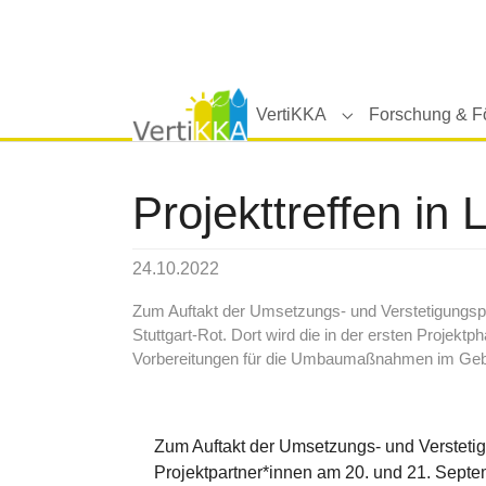
Skip to main navigation
Zum Hauptinhalt springen
Skip to page footer
VertiKKA
Forschung & F
Submenu for "Ver
Projekttreffen in
24.10.2022
Zum Auftakt der Umsetzungs- und Verstetigungspha
Stuttgart-Rot. Dort wird die in der ersten Projek
Vorbereitungen für die Umbaumaßnahmen im Gebäu
Zum Auftakt der Umsetzungs- und Verstetig
Projektpartner*innen am 20. und 21. Sept