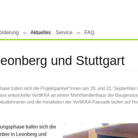
örderung
Aktuelles
Service
FAQ
tiKKA"
Submenu for "Forschung & Förderung"
Submenu for "Service"
 Leonberg und Stuttgart
se trafen sich die Projektpartner*innen am 20. und 21. September i
tphase entwickelte VertiKKA an einem Mehrfamilienhaus der Baugenoss
deinneren und die Installation der VertiKKA-Fassade laufen auf Ho
ungsphase trafen sich die
ember in Leonberg und