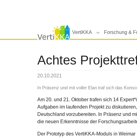
Skip to main navigation
Zum Hauptinhalt springen
Skip to page footer
VertiKKA
Forschung & F
Submenu for "Ver
Achtes Projekttr
20.10.2021
In Präsenz und mit voller Elan traf sich das Kons
Am 20. und 21. Oktober trafen sich 14 Expert*
Aufgaben im laufenden Projekt zu diskutieren
Deutschland vorzubereiten. In Präsenz und mit
die neuen Erkenntnisse der Forschungsarbeite
Der Prototyp des VertiKKA-Moduls in Weimar