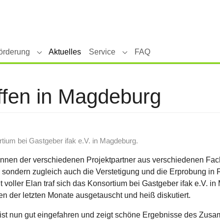
örderung
Aktuelles
Service
FAQ
tiKKA"
Submenu for "Forschung & Förderung"
Submenu for "Service"
effen in Magdeburg
ortium bei Gastgeber ifak e.V. in Magdeburg.
innen der verschiedenen Projektpartner aus verschiedenen Fachd
, sondern zugleich auch die Verstetigung und die Erprobung in
 voller Elan traf sich das Konsortium bei Gastgeber ifak e.V. 
n der letzten Monate ausgetauscht und heiß diskutiert.
 ist nun gut eingefahren und zeigt schöne Ergebnisse des Zu